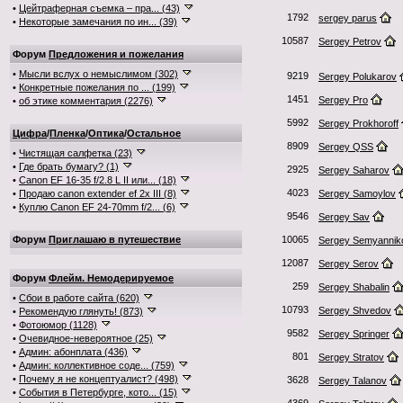
•
Цейтраферная съемка – пра... (43)
1792
sergey parus
•
Некоторые замечания по ин... (39)
10587
Sergey Petrov
Форум
Предложения и пожелания
•
Мысли вслух о немыслимом (302)
9219
Sergey Polukarov
•
Конкретные пожелания по ... (199)
1451
Sergey Pro
•
об этике комментария (2276)
5992
Sergey Prokhoroff
Цифра
/
Пленка
/
Оптика
/
Остальное
8909
Sergey QSS
•
Чистящая салфетка (23)
•
Где брать бумагу? (1)
2925
Sergey Saharov
•
Canon EF 16-35 f/2.8 L II или... (18)
4023
•
Продаю canon extender ef 2x III (8)
Sergey Samoylov
•
Куплю Canon EF 24-70mm f/2... (6)
9546
Sergey Sav
Форум
Приглашаю в путешествие
10065
Sergey Semyannik
12087
Sergey Serov
Форум
Флейм. Немодерируемое
259
Sergey Shabalin
•
Сбои в работе сайта (620)
10793
Sergey Shvedov
•
Рекомендую глянуть! (873)
•
Фотоюмор (1128)
9582
Sergey Springer
•
Очевидное-невероятное (25)
•
Админ: абонплата (436)
801
Sergey Stratov
•
Админ: коллективное соде... (759)
•
Почему я не концептуалист? (498)
3628
Sergey Talanov
•
События в Петербурге, кото... (15)