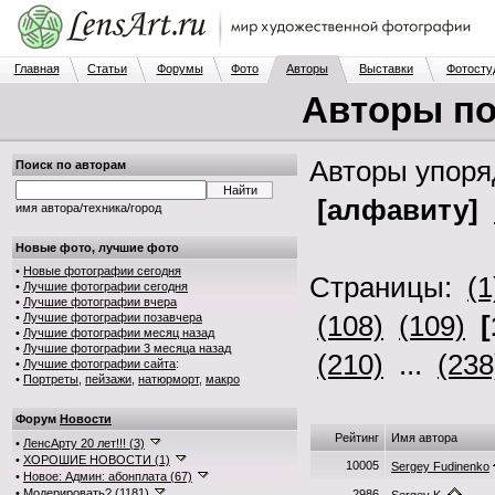
Главная
Статьи
Форумы
Фото
Авторы
Выставки
Фотосту
Авторы по
Авторы упор
Поиск по авторам
[алфавиту]
имя автора/техника/город
Новые фото, лучшие фото
•
Новые фотографии сегодня
Страницы:
(1
•
Лучшие фотографии сегодня
•
Лучшие фотографии вчера
(108)
(109)
[
•
Лучшие фотографии позавчера
•
Лучшие фотографии месяц назад
•
Лучшие фотографии 3 месяца назад
(210)
...
(238
•
Лучшие фотографии сайта
:
•
Портреты
,
пейзажи
,
натюрморт
,
макро
Форум
Новости
Рейтинг
Имя автора
•
ЛенсАрту 20 лет!!! (3)
•
ХОРОШИЕ НОВОСТИ (1)
10005
Sergey Fudinenko
•
Новое: Админ: абонплата (67)
•
Модерировать? (1181)
2986