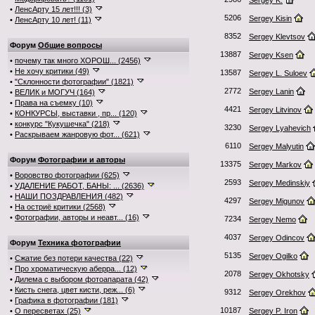
Sergey K.
•
ЛенсАрту 15 лет!!! (3)
5206
Sergey Kisin
•
ЛенсАрту 10 лет! (11)
8352
Sergey Klevtsov
Форум
Общие вопросы
13887
Sergey Ksen
•
почему так много ХОРОШ... (2456)
•
Не хочу критики (49)
13587
Sergey L. Suloev
•
"Склонности фотографии" (1821)
2772
Sergey Lanin
•
ВЕЛИК и МОГУЧ (164)
•
Права на съемку (10)
4421
Sergey Litvinov
•
КОНКУРСЫ, выставки , пр... (120)
•
конкурс "Кукушечка" (218)
3230
Sergey Lyahevich
•
Раскрываем жанровую фот... (621)
6110
Sergey Malyutin
Форум
Фотографии и авторы
13375
Sergey Markov
•
Воровство фотографии (625)
2593
Sergey Medinskiy
•
УДАЛЕНИЕ РАБОТ, БАНЫ: ... (2636)
•
НАШИ ПОЗДРАВЛЕНИЯ (482)
4297
Sergey Migunov
•
На остриё критики (2568)
•
Фотографии, авторы и неавт... (16)
7234
Sergey Nemo
4037
Sergey Odincov
Форум
Техника фотографии
5135
Sergey Ogilko
•
Сжатие без потери качества (22)
•
Про хроматическую аберра... (12)
2078
Sergey Okhotsky
•
Дилема с выбором фотоапарата (42)
•
Кисть снега, цвет кисти, реж... (6)
9312
Sergey Orekhov
•
Графика в фотографии (181)
10187
•
О пересветах (25)
Sergey P. Iron