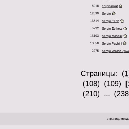
5918
sergialpikat
12890
Sergio
13314
Sergio (989)
5232
Sergio Esthete
13103
Sergio Massini
13858
Sergio Pachini
2275
Sergio Varass (ww
Страницы:
(1
(108)
(109)
[
(210)
...
(238
страница созда