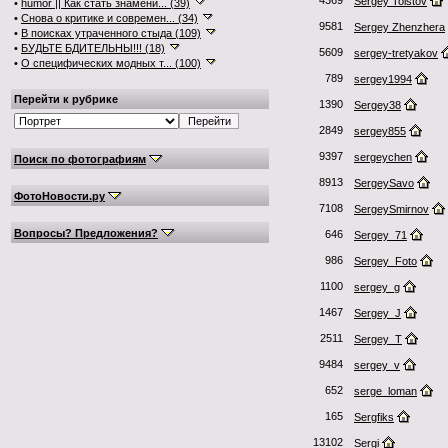
4369
Sergey Tolstov
•
humor || Как стать знамени... (39)
•
Снова о критике и современ... (34)
9581
Sergey Zhenzhera
•
В поисках утраченного стыда (109)
•
БУДЬТЕ БДИТЕЛЬНЫ!!! (18)
5609
sergey-tretyakov
•
О специфических модных т... (100)
789
sergey1994
Перейти к рубрике
1390
Sergey38
2849
sergey855
9397
sergeychen
Поиск по фотографиям
8913
SergeySavo
ФотоНовости.ру
7108
SergeySmirnov
Вопросы? Предложения?
646
Sergey_71
986
Sergey_Foto
1100
sergey_g
1467
Sergey_J
2511
Sergey_T
9484
sergey_v
652
serge_loman
165
Sergfiks
13102
Sergi