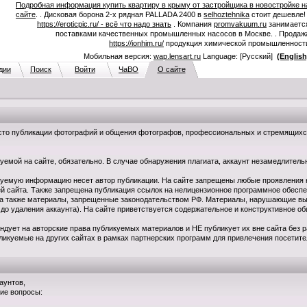
Подробная информация купить квартиру в крыму от застройщика в новостройке н
сайте
. . Дисковая борона 2-х рядная PALLADA 2400 в
selhoztehnika
стоит дешевле! 
https://eroticpic.ru/ - всё что надо знать
. Компания
promvakuum.ru
занимаетс
поставками качественных промышленных насосов в Москве. . Продаж
https://ionhim.ru/
продукция химической промышленност
Мобильная версия:
wap.lensart.ru
Language: [Русский]
(English
дии
Поиск
Войти
ЧаВО
О сайте
есто публикации фотографий и общения фотографов, профессиональных и стремящихся 
емой на сайте, обязательно. В случае обнаружения плагиата, аккаунт незамедлитель
куемую информацию несет автор публикации. На сайте запрещены любые проявления 
ей сайта. Также запрещена публикация ссылок на нелицензионное программное обеспе
 а также материалы, запрещенные законодательством РФ. Материалы, нарушающие вы
 до удаления аккаунта). На сайте приветствуется содержательное и конструктивное о
ндует на авторские права публикуемых материалов и НЕ публикует их вне сайта без
ликуемые на других сайтах в рамках партнерских программ для привлечения посетите
аунтов,
гие вопросы: