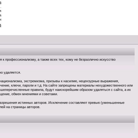
а
.
я
а
и
)
к профессионализму, а также всех тех, кому не безразлично искусство
но удаляется.
национализма, экстремизма, призывы к насилию, нецензурные выражения,
чение, ключи, пароли и т.д. На сайте запрещены материалы нехудожественного или
шеперечисленные правила, будут наискорейшим образом удаляться с сайта, а их
бщение, обмен мнениями и советами.
 разрешения истинных авторов. Исключение составляют превью (уменьшенные
лей на страницы авторов.