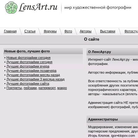
Главная
Статьи
Форумы
Фото
Авторы
Выставки
Фотосту
О сайте
Новые фото, лучшие фото
О ЛенсАрт.ру
•
Новые фотографии сегодня
Интернет-сайт ЛенсАрт.ру - м
•
Лучшие фотографии сегодня
фотографии.
•
Лучшие фотографии вчера
•
Лучшие фотографии позавчера
Авторство информации, публику
•
Лучшие фотографии месяц назад
•
Лучшие фотографии 3 месяца назад
Всю ответственность за публи
•
Лучшие фотографии сайта
:
оскорбления других посетител
•
Портреты
,
пейзажи
,
натюрморт
,
макро
порнографического характера,
авторы - наказываться (вплоть
Администрация сайта НЕ прете
изображения) фотографий, пуб
Администраторы
Модерирование, изменение акк
партнерские предложения, дру
Игорь Клопов. igor•klopov.com