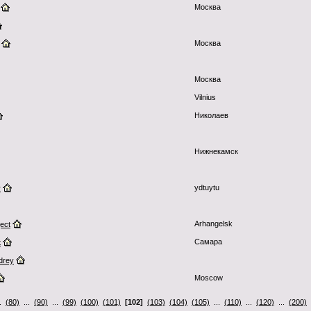
Москва
Москва
Москва
Vilnius
Николаев
Нижнекамск
ydtuytu
r
Arhangelsk
ect
Самара
t
drey
Moscow
..
(80)
...
(90)
...
(99)
(100)
(101)
[102]
(103)
(104)
(105)
...
(110)
...
(120)
...
(200)