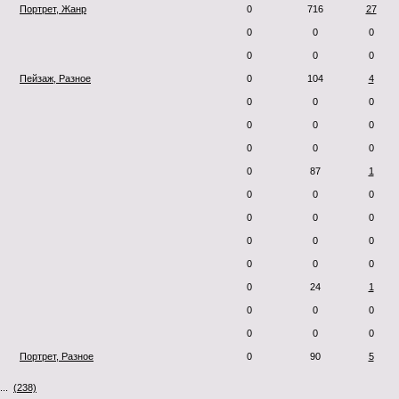
Портрет, Жанр
0
716
27
0
0
0
0
0
0
Пейзаж, Разное
0
104
4
0
0
0
0
0
0
0
0
0
0
87
1
0
0
0
0
0
0
0
0
0
0
0
0
0
24
1
0
0
0
0
0
0
Портрет, Разное
0
90
5
...
(238)