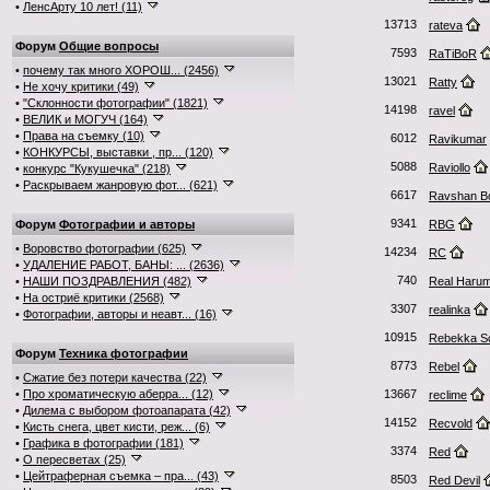
•
ЛенсАрту 10 лет! (11)
13713
rateva
Форум
Общие вопросы
7593
RaTiBoR
•
почему так много ХОРОШ... (2456)
13021
Ratty
•
Не хочу критики (49)
•
"Склонности фотографии" (1821)
14198
ravel
•
ВЕЛИК и МОГУЧ (164)
•
Права на съемку (10)
6012
Ravikumar
•
КОНКУРСЫ, выставки , пр... (120)
5088
Raviollo
•
конкурс "Кукушечка" (218)
•
Раскрываем жанровую фот... (621)
6617
Ravshan B
9341
Форум
Фотографии и авторы
RBG
•
Воровство фотографии (625)
14234
RC
•
УДАЛЕНИЕ РАБОТ, БАНЫ: ... (2636)
740
•
НАШИ ПОЗДРАВЛЕНИЯ (482)
Real Harum
•
На остриё критики (2568)
3307
realinka
•
Фотографии, авторы и неавт... (16)
10915
Rebekka S
Форум
Техника фотографии
8773
Rebel
•
Сжатие без потери качества (22)
•
Про хроматическую аберра... (12)
13667
reclime
•
Дилема с выбором фотоапарата (42)
14152
Recvold
•
Кисть снега, цвет кисти, реж... (6)
•
Графика в фотографии (181)
3374
Red
•
О пересветах (25)
•
Цейтраферная съемка – пра... (43)
8503
Red Devil