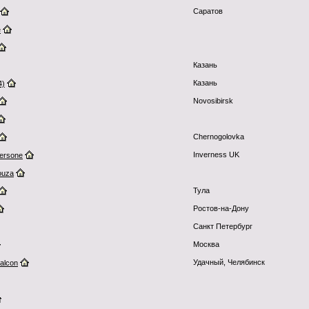
Саратов
e
Казань
Казань
4)
Novosibirsk
Chernogolovka
Inverness UK
ersone
ouza
Тула
Ростов-на-Дону
Санкт Петербург
Москва
Удачный, Челябинск
alcon