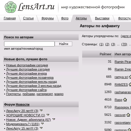
Главная
Статьи
Форумы
Фото
Авторы
Выставки
Фотосту
Авторы по алфавиту
Авторы упорядочены по:
(дате 
Поиск по авторам
Страницы:
(1)
(2)
(3)
...
(70)
.
имя автора/техника/город
Рейтинг
Имя автор
Новые фото, лучшие фото
31
Ramin Pira
•
Новые фотографии сегодня
86
•
Лучшие фотографии сегодня
Ramin Zmi
•
Лучшие фотографии вчера
665
ramya sri
•
Лучшие фотографии позавчера
•
Лучшие фотографии месяц назад
8948
RAMZES
•
Лучшие фотографии 3 месяца назад
•
Лучшие фотографии сайта
:
1283
rashapara
•
Портреты
,
пейзажи
,
натюрморт
,
макро
4616
Rasp
Форум
Новости
8710
Raspopov 
•
ЛенсАрту 20 лет!!! (3)
5621
rassvet
•
ХОРОШИЕ НОВОСТИ (1)
•
Новое: Админ: абонплата (67)
3192
rassvetaev
•
Модерировать? (1181)
•
ЛенсАрту 15 лет!!! (3)
5090
rastorog