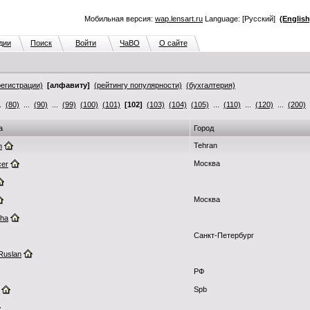
Мобильная версия:
wap.lensart.ru
Language: [Русский]
(English
дии
Поиск
Войти
ЧаВО
О сайте
регистрации)
[алфавиту]
(рейтингу популярности)
(бухгалтерия)
..
(80)
...
(90)
...
(99)
(100)
(101)
[102]
(103)
(104)
(105)
...
(110)
...
(120)
...
(200)
а
Город
Tehran
n
Москва
cer
Москва
sha
Санкт-Петербург
Ruslan
РФ
Spb