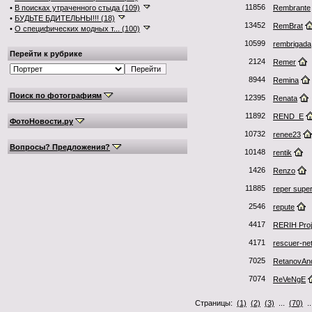
11856
•
В поисках утраченного стыда (109)
Rembrante
•
БУДЬТЕ БДИТЕЛЬНЫ!!! (18)
13452
RemBrat
•
О специфических модных т... (100)
10599
rembrigada
Перейти к рубрике
2124
Remer
8944
Remina
Поиск по фотографиям
12395
Renata
11892
REND_E
ФотоНовости.ру
10732
renee23
Вопросы? Предложения?
10148
rentik
1426
Renzo
11885
reper supe
2546
repute
4417
RERIH Proj
4171
rescuer-ne
7025
RetanovAn
7074
ReVeNgE
Страницы:
(1)
(2)
(3)
...
(70)
.