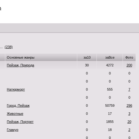
)
...
(238)
Основные жанры
за10
заВсе
Фото
Пейзаж, Природа
30
4272
200
0
0
0
0
0
0
Натюрморт
0
555
7
0
0
0
Город, Пейзаж
0
50759
296
Животные
0
17
3
Пейзаж, Портрет
0
1855
20
Гламур
0
18
2
0
0
0