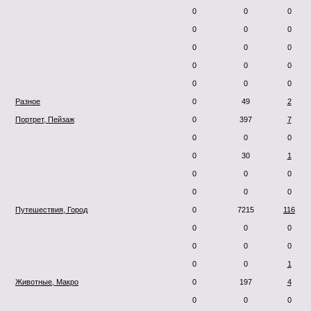
0
0
0
0
0
0
0
0
0
0
0
0
0
0
0
Разное
0
49
2
Портрет, Пейзаж
0
397
7
0
0
0
0
30
1
0
0
0
0
0
0
Путешествия, Город
0
7215
116
0
0
0
0
0
0
0
0
1
Животные, Макро
0
197
4
0
0
0