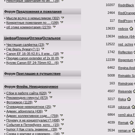
•
Некоторые замечания по ин... (39)
10207
RednBlack
Форум
Предложения и пожелания
2464
RedOrang
•
Мысли вслух о немыслимом (302)
117
RedProxy
•
Конкретные пожелания по ... (199)
•
об этике комментария (2276)
13633
redvox
13634
redvox (64
Цифра
/
Пленка
/
Оптика
/
Остальное
12522
red_ochre
•
Чистящая салфетка (23)
•
Где брать бумагу? (1)
1742
Reflection
•
Canon EF 16-35 f/2.8 L II или... (18)
•
Продаю canon extender ef 2x III (8)
12239
Regentum
•
Куплю Canon EF 24-70mm f/2... (6)
6462
Regina And
Форум
Приглашаю в путешествие
5008
Reinaldo S
163
Reindropp
Форум
Флейм. Немодерируемое
4507
Reisende
•
Сбои в работе сайта (620)
•
Рекомендую глянуть! (873)
3217
Reka
•
Фотоюмор (1128)
•
Очевидное-невероятное (25)
6118
rektoruk
•
Админ: абонплата (436)
6864
rem0 aka F
•
Админ: коллективное соде... (759)
•
Почему я не концептуалист? (498)
4039
Remak
•
События в Петербурге, кото... (15)
•
humor || Как стать знамени... (39)
3534
reman w
•
Снова о критике и современ... (34)