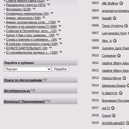
•
Сбои в работе сайта (620)
5803
Alik Mulikov
•
Рекомендую глянуть! (873)
•
Фотоюмор (1128)
5804
anastasiya-bogato
•
Очевидное-невероятное (25)
•
Админ: абонплата (436)
5805
NataliK
•
Админ: коллективное соде... (759)
5806
Taras Vyshnya
•
Почему я не концептуалист? (498)
•
События в Петербурге, кото... (15)
5807
Lukyanenko Yuriy
•
humor || Как стать знамени... (39)
•
Снова о критике и современ... (34)
5808
Alex_jc
•
В поисках утраченного стыда (109)
5809
•
БУДЬТЕ БДИТЕЛЬНЫ!!! (18)
Jumping Jack Flas
•
О специфических модных т... (100)
5810
Сервикон
Перейти к рубрике
5811
vladimir tiffany-lob
5812
vladimir tiffany-lobo
5813
Helmut Mayer
Поиск по фотографиям
5814
Шмакова Ирина
ФотоНовости.ру
5815
K.Valeriy.N.
5816
Владимир Почтар
Вопросы? Предложения?
5817
gor71
5818
Сокол
5819
Ari100kratka007