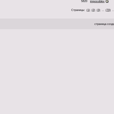
5820
impossiblex
Страницы:
(1)
(2)
(3)
...
(70)
.
страница созда