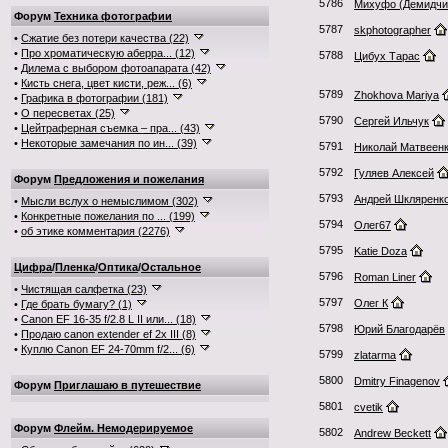
5786
Михуфо (Демидчи
Форум
Техника фотографии
5787
skphotographer
•
Сжатие без потери качества (22)
•
Про хроматическую аберра... (12)
5788
Цибух Тарас
•
Дилема с выбором фотоапарата (42)
•
Кисть снега, цвет кисти, реж... (6)
5789
Zhokhova Mariya
•
Графика в фотографии (181)
•
О пересветах (25)
5790
Сергей Ильчук
•
Цейтраферная съемка – пра... (43)
•
Некоторые замечания по ин... (39)
5791
Николай Матвеен
5792
Гуляев Алексей
Форум
Предложения и пожелания
5793
Андрей Шкляренк
•
Мысли вслух о немыслимом (302)
•
Конкретные пожелания по ... (199)
5794
Олег67
•
об этике комментария (2276)
5795
Katie Doza
Цифра
/
Пленка
/
Оптика
/
Остальное
5796
Roman Liner
•
Чистящая салфетка (23)
5797
Олег К
•
Где брать бумагу? (1)
•
Canon EF 16-35 f/2.8 L II или... (18)
5798
Юрий Благодарёв
•
Продаю canon extender ef 2x III (8)
•
Куплю Canon EF 24-70mm f/2... (6)
5799
zlatarma
5800
Dmitry Finagenov
Форум
Приглашаю в путешествие
5801
cvetik
Форум
Флейм. Немодерируемое
5802
Andrew Beckett