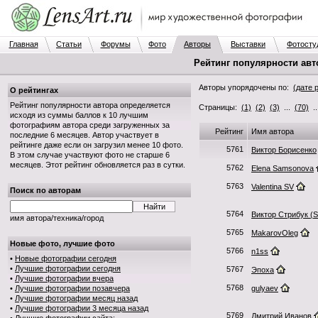
Главная
Статьи
Форумы
Фото
Авторы
Выставки
Фотосту
Рейтинг популярности авт
Авторы упорядочены по:
(дате 
О рейтингах
Рейтинг популярности автора определяется
Страницы:
(1)
(2)
(3)
...
(70)
.
исходя из суммы баллов к 10 лучшим
фотографиям автора среди загруженных за
Рейтинг
Имя автора
последние 6 месяцев. Автор участвует в
рейтинге даже если он загрузил менее 10 фото.
5761
Виктор Борисенко
В этом случае участвуют фото не старше 6
месяцев. Этот рейтинг обновляется раз в сутки.
5762
Elena Samsonova
5763
Valentina SV
Поиск по авторам
5764
Виктор Стрибук (S
имя автора/техника/город
5765
MakarovOleg
Новые фото, лучшие фото
5766
n1ss
•
Новые фотографии сегодня
•
Лучшие фотографии сегодня
5767
Эпоха
•
Лучшие фотографии вчера
5768
•
Лучшие фотографии позавчера
gulyaev
•
Лучшие фотографии месяц назад
•
Лучшие фотографии 3 месяца назад
5769
Дмитрий Иванов