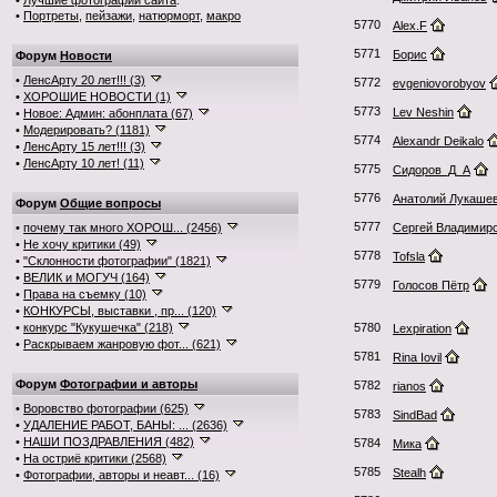
•
Лучшие фотографии сайта
:
•
Портреты
,
пейзажи
,
натюрморт
,
макро
5770
Alex.F
5771
Борис
Форум
Новости
•
ЛенсАрту 20 лет!!! (3)
5772
evgeniovorobyov
•
ХОРОШИЕ НОВОСТИ (1)
5773
Lev Neshin
•
Новое: Админ: абонплата (67)
•
Модерировать? (1181)
5774
Alexandr Deikalo
•
ЛенсАрту 15 лет!!! (3)
•
ЛенсАрту 10 лет! (11)
5775
Сидоров_Д_А
5776
Анатолий Лукаше
Форум
Общие вопросы
5777
•
почему так много ХОРОШ... (2456)
Сергей Владимир
•
Не хочу критики (49)
5778
Tofsla
•
"Склонности фотографии" (1821)
•
ВЕЛИК и МОГУЧ (164)
5779
Голосов Пётр
•
Права на съемку (10)
•
КОНКУРСЫ, выставки , пр... (120)
•
конкурс "Кукушечка" (218)
5780
Lexpiration
•
Раскрываем жанровую фот... (621)
5781
Rina Iovil
Форум
Фотографии и авторы
5782
rianos
•
Воровство фотографии (625)
5783
SindBad
•
УДАЛЕНИЕ РАБОТ, БАНЫ: ... (2636)
•
НАШИ ПОЗДРАВЛЕНИЯ (482)
5784
Мика
•
На остриё критики (2568)
5785
Stealh
•
Фотографии, авторы и неавт... (16)