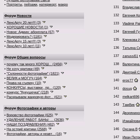
•
Лучшие фотографии сайта
:
•
Портреты
,
пейзажи
,
натюрморт
,
макро
131
Владислав
132
Евгения К
Форум
Новости
•
ЛенсАрту 20 лет!!! (3)
133
Vladimir Pa
•
ХОРОШИЕ НОВОСТИ (1)
134
Евгений Г
•
Новое: Админ: абонплата (67)
•
Модерировать? (1181)
135
Кленкова 
•
ЛенсАрту 15 лет!!! (3)
•
ЛенсАрту 10 лет! (11)
136
Татьяна С
137
zanussi51
Форум
Общие вопросы
138
•
почему так много ХОРОШ... (2456)
Валентина
•
Не хочу критики (49)
139
Дмитрий С
•
"Склонности фотографии" (1821)
•
ВЕЛИК и МОГУЧ (164)
140
eros77
•
Права на съемку (10)
•
КОНКУРСЫ, выставки , пр... (120)
141
dosug
•
конкурс "Кукушечка" (218)
142
melkart696
•
Раскрываем жанровую фот... (621)
143
ТамВик
Форум
Фотографии и авторы
144
Дворянинов
•
Воровство фотографии (625)
•
УДАЛЕНИЕ РАБОТ, БАНЫ: ... (2636)
145
Измайлови
•
НАШИ ПОЗДРАВЛЕНИЯ (482)
146
•
На остриё критики (2568)
Оксана В
•
Фотографии, авторы и неавт... (16)
147
Иван Петр