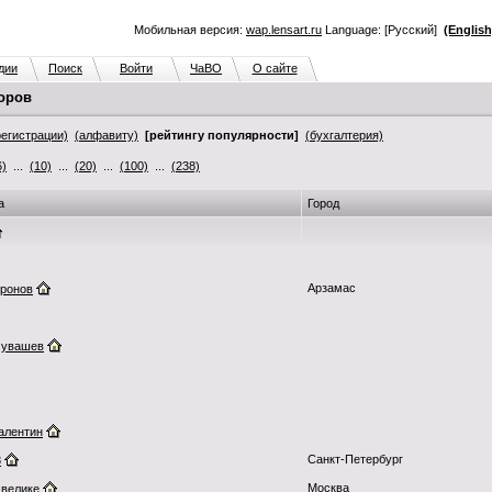
Мобильная версия:
wap.lensart.ru
Language: [Русский]
(English
дии
Поиск
Войти
ЧаВО
О сайте
оров
регистрации)
(алфавиту)
[рейтингу популярности]
(бухгалтерия)
6)
...
(10)
...
(20)
...
(100)
...
(238)
а
Город
Арзамас
ронов
чувашев
алентин
Санкт-Петербург
8
Москва
 велике