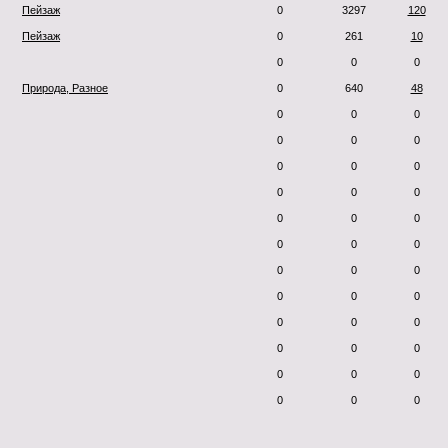
Пейзаж
0
3297
120
Пейзаж
0
261
10
0
0
0
Природа, Разное
0
640
48
0
0
0
0
0
0
0
0
0
0
0
0
0
0
0
0
0
0
0
0
0
0
0
0
0
0
0
0
0
0
0
0
0
0
0
0