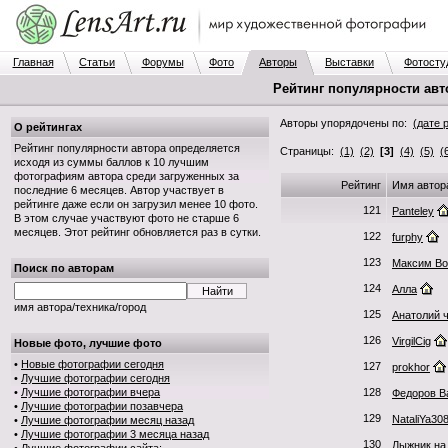
Главная
Статьи
Форумы
Фото
Авторы
Выставки
Фотосту
Рейтинг популярности авт
Авторы упорядочены по:
(дате 
О рейтингах
Рейтинг популярности автора определяется
Страницы:
(1)
(2)
[3]
(4)
(5)
(
исходя из суммы баллов к 10 лучшим
фотографиям автора среди загруженных за
Рейтинг
Имя автор
последние 6 месяцев. Автор участвует в
рейтинге даже если он загрузил менее 10 фото.
121
Panteley
В этом случае участвуют фото не старше 6
месяцев. Этот рейтинг обновляется раз в сутки.
122
furphy
123
Максим Во
Поиск по авторам
124
Алла
имя автора/техника/город
125
Анатолий 
126
VirgilCig
Новые фото, лучшие фото
•
Новые фотографии сегодня
127
prokhor
•
Лучшие фотографии сегодня
•
Лучшие фотографии вчера
128
Федоров В
•
Лучшие фотографии позавчера
129
NataliYa30
•
Лучшие фотографии месяц назад
•
Лучшие фотографии 3 месяца назад
130
Лыжник на