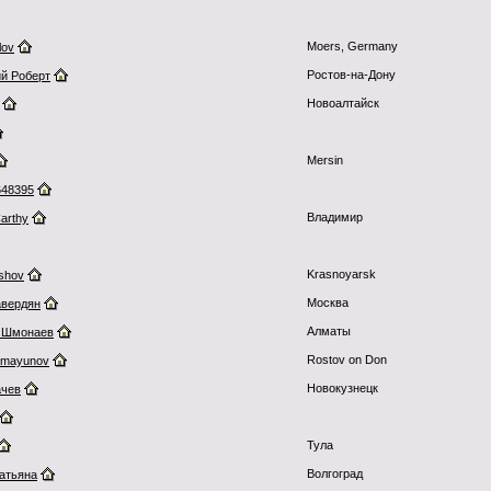
Moers, Germany
lov
Ростов-на-Дону
й Роберт
Новоалтайск
Mersin
648395
Владимир
Carthy
Krasnoyarsk
shov
Москва
вердян
Алматы
 Шмонаев
Rostov on Don
Gamayunov
Новокузнецк
ачев
Тула
Волгоград
Татьяна