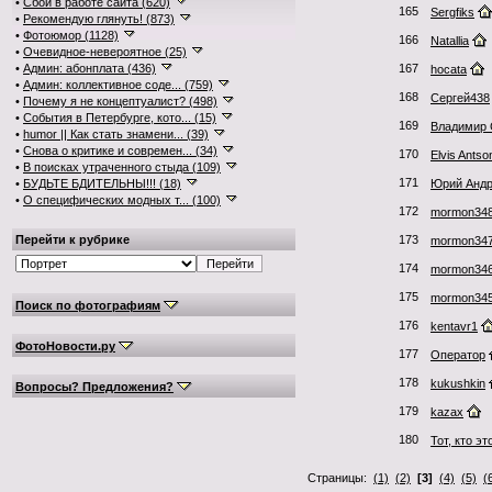
•
Сбои в работе сайта (620)
165
Sergfiks
•
Рекомендую глянуть! (873)
•
Фотоюмор (1128)
166
Natallia
•
Очевидное-невероятное (25)
•
Админ: абонплата (436)
167
hocata
•
Админ: коллективное соде... (759)
168
Сергей438
•
Почему я не концептуалист? (498)
•
События в Петербурге, кото... (15)
169
Владимир
•
humor || Как стать знамени... (39)
•
Снова о критике и современ... (34)
170
Elvis Antso
•
В поисках утраченного стыда (109)
171
•
БУДЬТЕ БДИТЕЛЬНЫ!!! (18)
Юрий Андр
•
О специфических модных т... (100)
172
mormon34
Перейти к рубрике
173
mormon34
174
mormon34
175
mormon34
Поиск по фотографиям
176
kentavr1
ФотоНовости.ру
177
Оператор
178
kukushkin
Вопросы? Предложения?
179
kazax
180
Тот, кто э
Страницы:
(1)
(2)
[3]
(4)
(5)
(