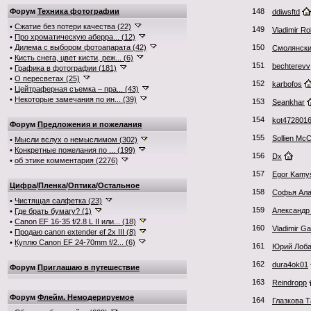
Форум
Техника фотографии
148
ddiwsftd
•
Сжатие без потери качества (22)
149
Vladimir Ro
•
Про хроматическую аберра... (12)
•
Дилема с выбором фотоапарата (42)
150
Смолянски
•
Кисть снега, цвет кисти, реж... (6)
151
bechterevv
•
Графика в фотографии (181)
•
О пересветах (25)
152
karbofos
•
Цейтраферная съемка – пра... (43)
•
Некоторые замечания по ин... (39)
153
Seankhar
154
kot472801
Форум
Предложения и пожелания
155
Sollien Mc
•
Мысли вслух о немыслимом (302)
•
Конкретные пожелания по ... (199)
156
Dx
•
об этике комментария (2276)
157
Egor Kamy
Цифра
/
Пленка
/
Оптика
/
Остальное
158
Софья Ала
•
Чистящая салфетка (23)
159
Александр
•
Где брать бумагу? (1)
•
Canon EF 16-35 f/2.8 L II или... (18)
160
Vladimir 
•
Продаю canon extender ef 2x III (8)
•
Куплю Canon EF 24-70mm f/2... (6)
161
Юрий Лоб
162
dura4ok01
Форум
Приглашаю в путешествие
163
Reindropp
Форум
Флейм. Немодерируемое
164
Глазкова 