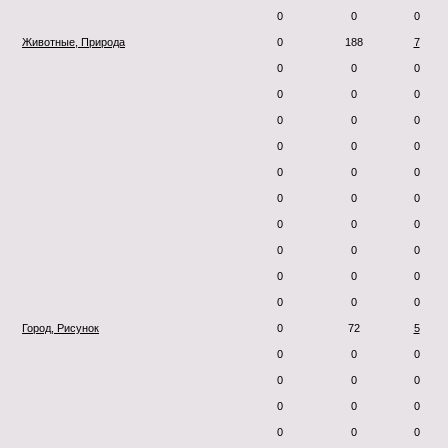
0
0
0
Животные, Природа
0
188
7
0
0
0
0
0
0
0
0
0
0
0
0
0
0
0
0
0
0
0
0
0
0
0
0
0
0
0
0
0
0
Город, Рисунок
0
72
5
0
0
0
0
0
0
0
0
0
0
0
0