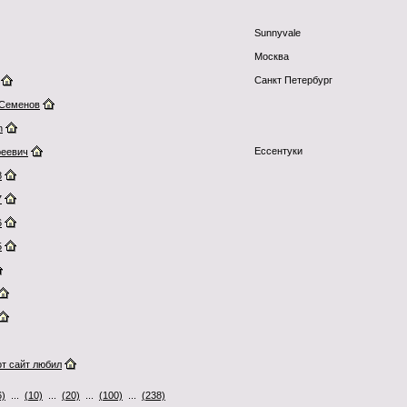
Sunnyvale
Москва
Санкт Петербург
 Семенов
n
Ессентуки
еевич
8
7
6
5
тот сайт любил
6)
...
(10)
...
(20)
...
(100)
...
(238)