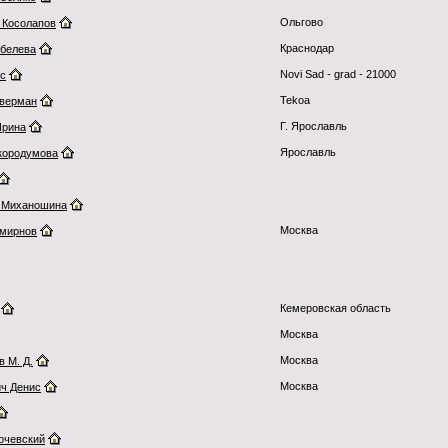
Ольгово
 Косолапов
Краснодар
обелева
Novi Sad - grad - 21000
ic
Tekoa
уверман
Г. Ярославль
Ирина
Ярославль
кородумова
 Миханошина
Москва
мирнов
Кемеровская область
Москва
Москва
 М. Д.
Москва
ч Денис
очевский