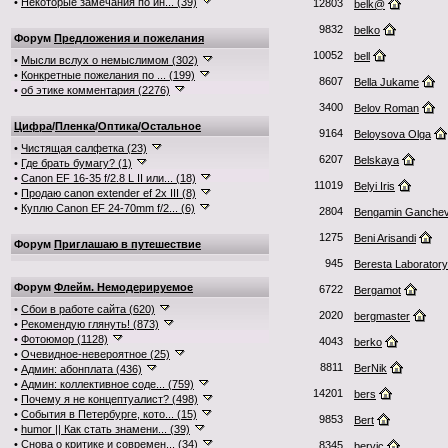
•
Некоторые замечания по ин... (39)
12803
belk@
9832
belko
Форум
Предложения и пожелания
10052
bell
•
Мысли вслух о немыслимом (302)
•
Конкретные пожелания по ... (199)
8607
Bella Jukame
•
об этике комментария (2276)
3400
Belov Roman
Цифра
/
Пленка
/
Оптика
/
Остальное
9164
Beloysova Olga
•
Чистящая салфетка (23)
6207
Belskaya
•
Где брать бумагу? (1)
•
Canon EF 16-35 f/2.8 L II или... (18)
11019
Belyi Iris
•
Продаю canon extender ef 2x III (8)
•
Куплю Canon EF 24-70mm f/2... (6)
2804
Bengamin Ganche
1275
Beni Arisandi
Форум
Приглашаю в путешествие
945
Beresta Laboratory
Форум
Флейм. Немодерируемое
6722
Bergamot
•
Сбои в работе сайта (620)
2020
bergmaster
•
Рекомендую глянуть! (873)
•
Фотоюмор (1128)
4043
berko
•
Очевидное-невероятное (25)
8811
BerNik
•
Админ: абонплата (436)
•
Админ: коллективное соде... (759)
14201
bers
•
Почему я не концептуалист? (498)
•
События в Петербурге, кото... (15)
9853
Bert
•
humor || Как стать знамени... (39)
•
Снова о критике и современ... (34)
8345
bervic