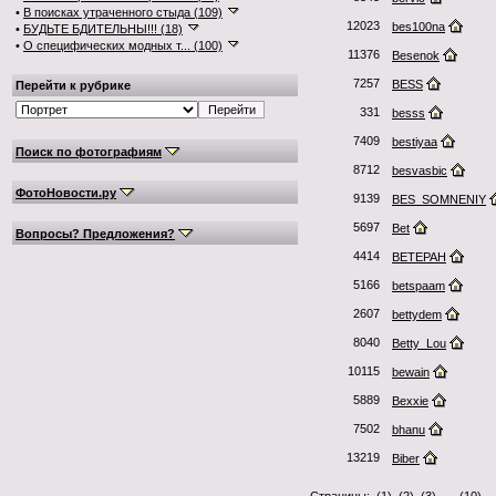
•
В поисках утраченного стыда (109)
12023
bes100na
•
БУДЬТЕ БДИТЕЛЬНЫ!!! (18)
•
О специфических модных т... (100)
11376
Besenok
7257
BESS
Перейти к рубрике
331
besss
7409
bestiyaa
Поиск по фотографиям
8712
besvasbic
ФотоНовости.ру
9139
BES_SOMNENIY
5697
Bet
Вопросы? Предложения?
4414
BETEPAH
5166
betspaam
2607
bettydem
8040
Betty_Lou
10115
bewain
5889
Bexxie
7502
bhanu
13219
Biber