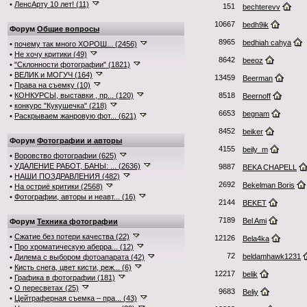
•
ЛенсАрту 10 лет! (11)
151
bechterevv
10667
bedh9ik
Форум
Общие вопросы
8965
bedhiah cahya
•
почему так много ХОРОШ... (2456)
•
Не хочу критики (49)
8642
beeoz
•
"Склонности фотографии" (1821)
•
ВЕЛИК и МОГУЧ (164)
13459
Beerman
•
Права на съемку (10)
•
КОНКУРСЫ, выставки , пр... (120)
8518
Beernoff
•
конкурс "Кукушечка" (218)
6653
begnam
•
Раскрываем жанровую фот... (621)
8452
beiker
Форум
Фотографии и авторы
4155
beily_m
•
Воровство фотографии (625)
•
УДАЛЕНИЕ РАБОТ, БАНЫ: ... (2636)
9887
BEKA CHAPELL
•
НАШИ ПОЗДРАВЛЕНИЯ (482)
2692
Bekelman Boris
•
На остриё критики (2568)
•
Фотографии, авторы и неавт... (16)
2144
BEKET
7189
Bel Ami
Форум
Техника фотографии
•
Сжатие без потери качества (22)
12126
Bela4ka
•
Про хроматическую аберра... (12)
72
beldamhawk1231
•
Дилема с выбором фотоапарата (42)
•
Кисть снега, цвет кисти, реж... (6)
12217
belik
•
Графика в фотографии (181)
•
О пересветах (25)
9683
Beliy
•
Цейтраферная съемка – пра... (43)