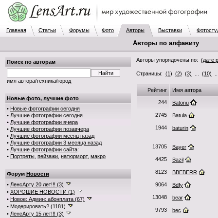
Главная
Статьи
Форумы
Фото
Авторы
Выставки
Фотосту
Авторы по алфавиту
Авторы упорядочены по:
(дате 
Поиск по авторам
Страницы:
(1)
(2)
(3)
...
(10)
.
имя автора/техника/город
Рейтинг
Имя автора
Новые фото, лучшие фото
244
Batonu
•
Новые фотографии сегодня
2745
•
Лучшие фотографии сегодня
Batula
•
Лучшие фотографии вчера
1944
baturin
•
Лучшие фотографии позавчера
•
Лучшие фотографии месяц назад
•
Лучшие фотографии 3 месяца назад
13705
Bayer
•
Лучшие фотографии сайта
:
•
Портреты
,
пейзажи
,
натюрморт
,
макро
4425
Bazil
8123
BBEBERR
Форум
Новости
•
ЛенсАрту 20 лет!!! (3)
9064
Bdfy
•
ХОРОШИЕ НОВОСТИ (1)
13048
bear
•
Новое: Админ: абонплата (67)
•
Модерировать? (1181)
9793
bec
•
ЛенсАрту 15 лет!!! (3)