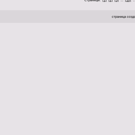
Страницы:
(1)
(2)
(3)
...
(10)
.
страница созда