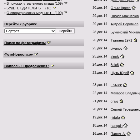
•
В поисках утраченного стыда (109)
30.дек.14
Ольга Кресс
•
БУДЬТЕ БДИТЕЛЬНЫ!!! (18)
•
О специфических модных т... (100)
29.дек.14
Ruslan Makushkin
29.дек.14
Перейти к рубрике
Андрей Воробьев
28.дек.14
Бужинский Михаи
26.дек.14
Татьяна 1971
Поиск по фотографиям
25.дек.14
pivanov
ФотоНовости.ру
25.дек.14
zinclv
24.дек.14
8ele8
Вопросы? Предложения?
23.дек.14
Шуть Юрий
23.дек.14
FSNick
22.дек.14
Макаров Владими
21.дек.14
craig
20.дек.14
Сергей Терешонк
19.дек.14
nidalla
18.дек.14
hanquin
16.дек.14
Павел_А.