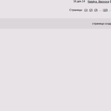
16.дек.14
Natalya_Iliassova
Страницы:
(1)
(2)
(3)
...
(10)
.
страница созда