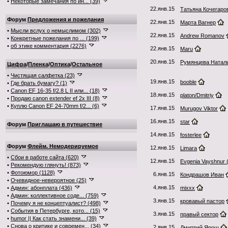
•
Некоторые замечания по ин... (39)
22.янв.15
Татьяна Кочегаро
Форум
Предложения и пожелания
22.янв.15
Марта Вагнер
•
Мысли вслух о немыслимом (302)
22.янв.15
Andrew Romanov
•
Конкретные пожелания по ... (199)
•
об этике комментария (2276)
22.янв.15
Maru
20.янв.15
Румянцева Натал
Цифра
/
Пленка
/
Оптика
/
Остальное
•
Чистящая салфетка (23)
19.янв.15
booble
•
Где брать бумагу? (1)
•
Canon EF 16-35 f/2.8 L II или... (18)
18.янв.15
platon/Dmitriy
•
Продаю canon extender ef 2x III (8)
•
Куплю Canon EF 24-70mm f/2... (6)
17.янв.15
Murugov Viktor
16.янв.15
star
Форум
Приглашаю в путешествие
14.янв.15
fosterlee
Форум
Флейм. Немодерируемое
12.янв.15
Limara
•
Сбои в работе сайта (620)
12.янв.15
Evgenia Vayshnur 
•
Рекомендую глянуть! (873)
•
Фотоюмор (1128)
6.янв.15
Кондрашов Иван
•
Очевидное-невероятное (25)
4.янв.15
•
Админ: абонплата (436)
mixxx
•
Админ: коллективное соде... (759)
3.янв.15
кровавый пастор
•
Почему я не концептуалист? (498)
•
События в Петербурге, кото... (15)
3.янв.15
правый сектор
•
humor || Как стать знамени... (39)
•
Снова о критике и современ... (34)
2.янв.15
Дмитрий Ярош