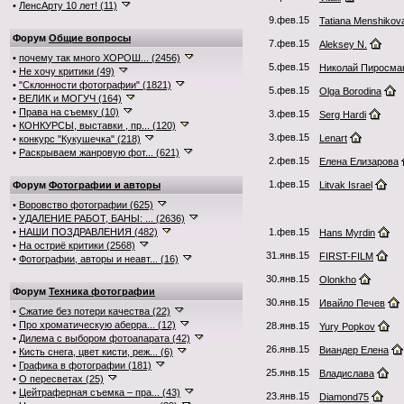
•
ЛенсАрту 10 лет! (11)
9.фев.15
Tatiana Menshikov
Форум
Общие вопросы
7.фев.15
Aleksey N.
•
почему так много ХОРОШ... (2456)
5.фев.15
Николай Пиросма
•
Не хочу критики (49)
•
"Склонности фотографии" (1821)
5.фев.15
Olga Borodina
•
ВЕЛИК и МОГУЧ (164)
•
Права на съемку (10)
3.фев.15
Serg Hardi
•
КОНКУРСЫ, выставки , пр... (120)
3.фев.15
Lenart
•
конкурс "Кукушечка" (218)
•
Раскрываем жанровую фот... (621)
2.фев.15
Елена Елизарова
1.фев.15
Форум
Фотографии и авторы
Litvak Israel
•
Воровство фотографии (625)
•
УДАЛЕНИЕ РАБОТ, БАНЫ: ... (2636)
•
НАШИ ПОЗДРАВЛЕНИЯ (482)
1.фев.15
Hans Myrdin
•
На остриё критики (2568)
31.янв.15
FIRST-FILM
•
Фотографии, авторы и неавт... (16)
30.янв.15
Olonkho
Форум
Техника фотографии
30.янв.15
Ивайло Печев
•
Сжатие без потери качества (22)
•
Про хроматическую аберра... (12)
28.янв.15
Yury Popkov
•
Дилема с выбором фотоапарата (42)
26.янв.15
Виандер Елена
•
Кисть снега, цвет кисти, реж... (6)
•
Графика в фотографии (181)
25.янв.15
Владислава
•
О пересветах (25)
•
Цейтраферная съемка – пра... (43)
23.янв.15
Diamond75