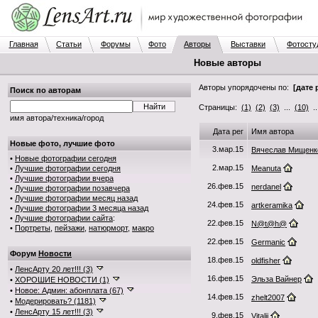
Главная
Статьи
Форумы
Фото
Авторы
Выставки
Фотосту
Новые авторы
Авторы упорядочены по:
[дате 
Поиск по авторам
Страницы:
(1)
(2)
(3)
...
(10)
.
имя автора/техника/город
Дата рег
Имя автора
Новые фото, лучшие фото
3.мар.15
Вячеслав Мищенк
•
Новые фотографии сегодня
2.мар.15
•
Лучшие фотографии сегодня
Meanuta
•
Лучшие фотографии вчера
26.фев.15
nerdanel
•
Лучшие фотографии позавчера
•
Лучшие фотографии месяц назад
24.фев.15
artkeramika
•
Лучшие фотографии 3 месяца назад
•
Лучшие фотографии сайта
:
22.фев.15
N@t@h@
•
Портреты
,
пейзажи
,
натюрморт
,
макро
22.фев.15
Germanic
Форум
Новости
18.фев.15
oldfisher
•
ЛенсАрту 20 лет!!! (3)
16.фев.15
Эльза Вайнер
•
ХОРОШИЕ НОВОСТИ (1)
•
Новое: Админ: абонплата (67)
14.фев.15
zhelt2007
•
Модерировать? (1181)
•
ЛенсАрту 15 лет!!! (3)
9.фев.15
Vitalii