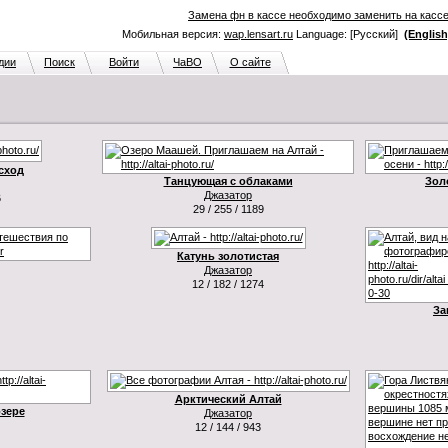
Замена фн в кассе необходимо заменить на касс
Мобильная версия:
wap.lensart.ru
Language: [Русский]
(English
дии
Поиск
Войти
ЧаВО
О сайте
сход
Танцующая с облаками
Зол
Джазатор
6
29 / 255 / 1189
Катунь золотистая
Джазатор
12 / 182 / 1274
За
Арктический Алтай
зере
Джазатор
12 / 144 / 943