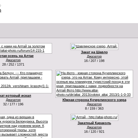
е
.
)
Закат на Шавло
отая осень на Алтае
Джазатор
Джазатор
16 / 207 / 198
28 / 252 / 1371
кат который искал
Джазатор
Южная сторона Кучерлинского озера
32 / 177 / 196
Джазатор
8 / 159 / 363
Закатный Караколь
Джазатор
16 / 120 / 921