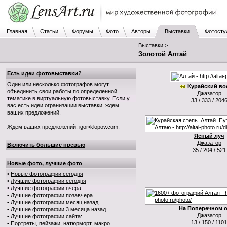
Главная
Статьи
Форумы
Фото
Авторы
Выставки
Фотосту
Выставки
>
Золотой Алтай
Есть идеи фотовыставки?
Один или несколько фотографов могут
Курайский во
объединить свои работы по определенной
Джазатор
тематике в виртуальную фотовыставку. Если у
33 / 333 / 204
вас есть идеи огранизации выставки, ждем
ваших предложений.
Ждем ваших предложений: igor•klopov.com.
Ясный луч
Джазатор
Включить большие превью
35 / 204 / 521
Новые фото, лучшие фото
•
Новые фотографии сегодня
•
Лучшие фотографии сегодня
•
Лучшие фотографии вчера
•
Лучшие фотографии позавчера
•
Лучшие фотографии месяц назад
На Поперечном о
•
Лучшие фотографии 3 месяца назад
Джазатор
•
Лучшие фотографии сайта
:
13 / 150 / 1101
•
Портреты
,
пейзажи
,
натюрморт
,
макро