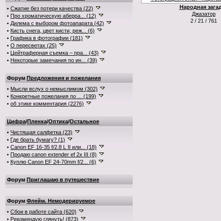
Народная зага
•
Сжатие без потери качества (22)
Джазатор
•
Про хроматическую аберра... (12)
2 / 21 / 761
•
Дилема с выбором фотоапарата (42)
•
Кисть снега, цвет кисти, реж... (6)
•
Графика в фотографии (181)
•
О пересветах (25)
•
Цейтраферная съемка – пра... (43)
•
Некоторые замечания по ин... (39)
Форум
Предложения и пожелания
•
Мысли вслух о немыслимом (302)
•
Конкретные пожелания по ... (199)
•
об этике комментария (2276)
Цифра
/
Пленка
/
Оптика
/
Остальное
•
Чистящая салфетка (23)
•
Где брать бумагу? (1)
•
Canon EF 16-35 f/2.8 L II или... (18)
•
Продаю canon extender ef 2x III (8)
•
Куплю Canon EF 24-70mm f/2... (6)
Форум
Приглашаю в путешествие
Форум
Флейм. Немодерируемое
•
Сбои в работе сайта (620)
•
Рекомендую глянуть! (873)