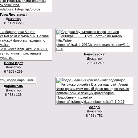
Гора Листвяная
Джазатор
11 / 129 / 229
Равновесие
Джазатор
Весна идёт
12 / 94 / 240
Джазатор
6 / 108 / 269
Дарашколь
Джазатор
6 / 63 / 126
Йолдо
Джазатор
8 / 63 / 751