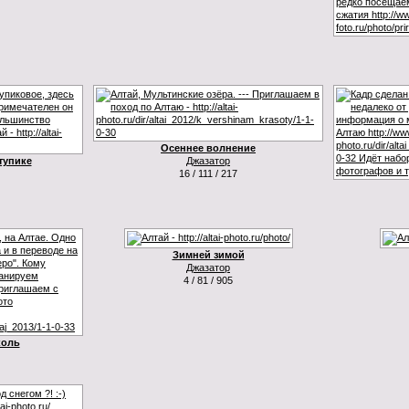
Осеннее волнение
тупике
Джазатор
16 / 111 / 217
Зимней зимой
Джазатор
4 / 81 / 905
коль