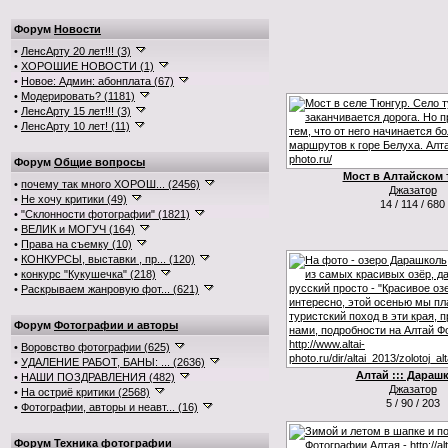
Форум
Новости
•
ЛенсАрту 20 лет!!! (3)
•
ХОРОШИЕ НОВОСТИ (1)
•
Новое: Админ: абонплата (67)
•
Модерировать? (1181)
•
ЛенсАрту 15 лет!!! (3)
•
ЛенсАрту 10 лет! (11)
Форум
Общие вопросы
Мост в Алтайском 
•
почему так много ХОРОШ... (2456)
Джазатор
•
Не хочу критики (49)
14 / 114 / 680
•
"Склонности фотографии" (1821)
•
ВЕЛИК и МОГУЧ (164)
•
Права на съемку (10)
•
КОНКУРСЫ, выставки , пр... (120)
•
конкурс "Кукушечка" (218)
•
Раскрываем жанровую фот... (621)
Форум
Фотографии и авторы
•
Воровство фотографии (625)
•
УДАЛЕНИЕ РАБОТ, БАНЫ: ... (2636)
Алтай ::: Дараш
•
НАШИ ПОЗДРАВЛЕНИЯ (482)
Джазатор
•
На остриё критики (2568)
5 / 90 / 203
•
Фотографии, авторы и неавт... (16)
Форум
Техника фотографии