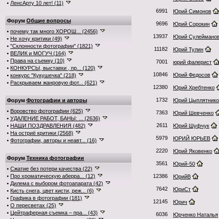
•
ЛенсАрту 10 лет! (11)
6991
Юрий Симонов
Форум
Общие вопросы
9696
Юрий Сорокин
•
почему так много ХОРОШ... (2456)
13937
Юрий Сулеймано
•
Не хочу критики (49)
•
"Склонности фотографии" (1821)
11182
Юрий Тулин
•
ВЕЛИК и МОГУЧ (164)
•
Права на съемку (10)
7001
юрий фалерист
•
КОНКУРСЫ, выставки , пр... (120)
10846
Юрий Федосов
•
конкурс "Кукушечка" (218)
•
Раскрываем жанровую фот... (621)
12380
Юрий Хребтенко
1732
Форум
Фотографии и авторы
Юрий Цыплятнико
•
Воровство фотографии (625)
7363
Юрий Шевченко
•
УДАЛЕНИЕ РАБОТ, БАНЫ: ... (2636)
2611
•
НАШИ ПОЗДРАВЛЕНИЯ (482)
Юрий Шуфчук
•
На остриё критики (2568)
5979
ЮРИЙ ЮРЬЕВ
•
Фотографии, авторы и неавт... (16)
2220
Юрий Яковенко
Форум
Техника фотографии
3561
Юрий-50
•
Сжатие без потери качества (22)
•
Про хроматическую аберра... (12)
12386
ЮрийВ
•
Дилема с выбором фотоапарата (42)
7642
ЮриСт
•
Кисть снега, цвет кисти, реж... (6)
•
Графика в фотографии (181)
12145
Юрич
•
О пересветах (25)
•
Цейтраферная съемка – пра... (43)
6036
Юрченко Наталья