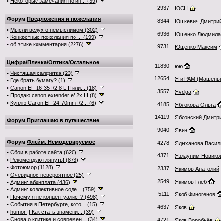
•
Некоторые замечания по ин... (39)
2937
ЮСН
Форум
Предложения и пожелания
8344
Юшкевич Дмитри
•
Мысли вслух о немыслимом (302)
6936
Ющенко Людмила
•
Конкретные пожелания по ... (199)
•
об этике комментария (2276)
9731
Ющенко Максим
Цифра
/
Пленка
/
Оптика
/
Остальное
11830
юю
•
Чистящая салфетка (23)
12654
Я и РАМ (Машень
•
Где брать бумагу? (1)
•
Canon EF 16-35 f/2.8 L II или... (18)
3557
Яvolga
•
Продаю canon extender ef 2x III (8)
•
Куплю Canon EF 24-70mm f/2... (6)
4185
Яблокова Ольга
14119
Яблонский Дмитр
Форум
Приглашаю в путешествие
9040
Явин
Форум
Флейм. Немодерируемое
4278
Ядыханова Васил
•
Сбои в работе сайта (620)
4371
Язлауним Новико
•
Рекомендую глянуть! (873)
•
Фотоюмор (1128)
2337
Якимов Анатолий
•
Очевидное-невероятное (25)
2549
Якимов Глеб
•
Админ: абонплата (436)
•
Админ: коллективное соде... (759)
5111
Якоб Финогенов
•
Почему я не концептуалист? (498)
•
События в Петербурге, кото... (15)
4637
Яков
•
humor || Как стать знамени... (39)
•
Снова о критике и современ... (34)
4721
Яков Воробьёв