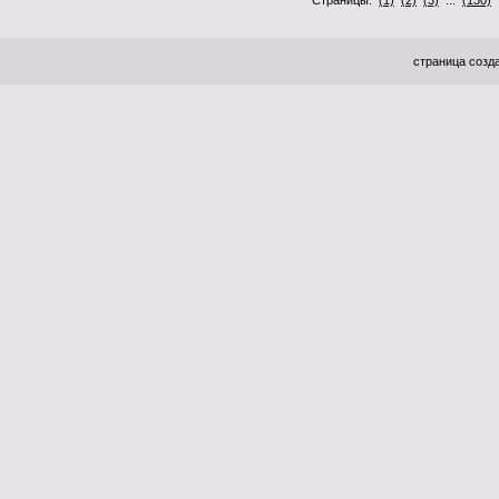
Страницы:
(1)
(2)
(3)
...
(130)
.
страница созда