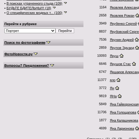
•
В поисках утраченного стыда (109)
1164
Яковлев Алексан
•
БУДЬТЕ БДИТЕЛЬНЫ!!! (18)
•
О специфических модных т... (100)
2658
Яковлев Роман
3949
Якубенко Сергей
Перейти к рубрике
8837
Якубовский Серге
7536
Якунин Андрей
Поиск по фотографиям
2859
Якупов Эдуард
ФотоНовости.ру
10093
Якуш
6646
Якушов Стас
Вопросы? Предложения?
6747
Якшаров Алексан
11377
яло
3772
Ян
9819
ЯНа
5849
Яна Гайворонская
11706
Яна Голощапова
1877
Яна Калашникова
4699
Яна Ларионова