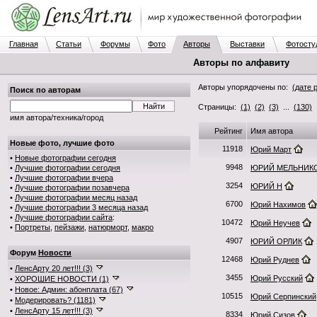
Главная
Статьи
Форумы
Фото
Авторы
Выставки
Фотосту
Авторы по алфавиту
Авторы упорядочены по:
(дате 
Поиск по авторам
Страницы:
(1)
(2)
(3)
...
(130)
.
имя автора/техника/город
Рейтинг
Имя автора
Новые фото, лучшие фото
11918
Юрий Март
•
Новые фотографии сегодня
9948
•
Лучшие фотографии сегодня
ЮРИЙ МЕЛЬНИК
•
Лучшие фотографии вчера
3254
ЮРИЙ Н
•
Лучшие фотографии позавчера
•
Лучшие фотографии месяц назад
6700
Юрий Нахимов
•
Лучшие фотографии 3 месяца назад
•
Лучшие фотографии сайта
:
10472
Юрий Неучев
•
Портреты
,
пейзажи
,
натюрморт
,
макро
4907
ЮРИЙ ОРЛИК
Форум
Новости
12468
Юрий Руднев
•
ЛенсАрту 20 лет!!! (3)
3455
Юрий Русский
•
ХОРОШИЕ НОВОСТИ (1)
•
Новое: Админ: абонплата (67)
10515
Юрий Серпинский
•
Модерировать? (1181)
•
ЛенсАрту 15 лет!!! (3)
8334
Юрий Сизов