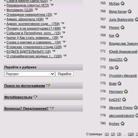
•
Сбои в работе сайта (620)
765
McKao
•
Рекомендую глянуть! (873)
•
Фотоюмор (1128)
766
Вера Катан
•
Очевидное-невероятное (25)
•
Админ: абонплата (436)
767
Juris Buklovskis
•
Админ: коллективное соде... (759)
768
Регент
•
Почему я не концептуалист? (498)
•
События в Петербурге, кото... (15)
769
Кок
•
humor || Как стать знамени... (39)
•
Снова о критике и современ... (34)
770
Владислав Замог
•
В поисках утраченного стыда (109)
771
•
БУДЬТЕ БДИТЕЛЬНЫ!!! (18)
Юрий Арановский
•
О специфических модных т... (100)
772
klop2251
Перейти к рубрике
773
Vip
774
Vysotsky Alexandr
775
Bulat
Поиск по фотографиям
776
Hermann
ФотоНовости.ру
777
kot2247
778
Alexandr Popov
Вопросы? Предложения?
779
alecsandrslavich
780
ilyshev
Страницы:
(1)
(2)
(3)
...
(10)
(