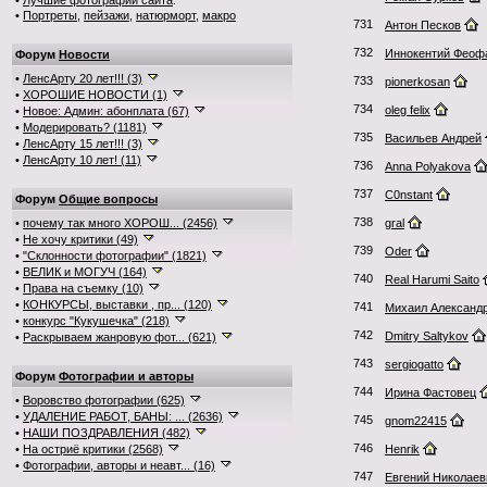
•
Лучшие фотографии сайта
:
•
Портреты
,
пейзажи
,
натюрморт
,
макро
731
Антон Песков
732
Иннокентий Феоф
Форум
Новости
•
ЛенсАрту 20 лет!!! (3)
733
pionerkosan
•
ХОРОШИЕ НОВОСТИ (1)
734
oleg felix
•
Новое: Админ: абонплата (67)
•
Модерировать? (1181)
735
Васильев Андрей
•
ЛенсАрту 15 лет!!! (3)
•
ЛенсАрту 10 лет! (11)
736
Anna Polyakova
737
C0nstant
Форум
Общие вопросы
738
•
почему так много ХОРОШ... (2456)
gral
•
Не хочу критики (49)
739
Oder
•
"Склонности фотографии" (1821)
•
ВЕЛИК и МОГУЧ (164)
740
Real Harumi Saito
•
Права на съемку (10)
•
КОНКУРСЫ, выставки , пр... (120)
741
Михаил Александ
•
конкурс "Кукушечка" (218)
742
Dmitry Saltykov
•
Раскрываем жанровую фот... (621)
743
sergiogatto
Форум
Фотографии и авторы
744
Ирина Фастовец
•
Воровство фотографии (625)
•
УДАЛЕНИЕ РАБОТ, БАНЫ: ... (2636)
745
gnom22415
•
НАШИ ПОЗДРАВЛЕНИЯ (482)
746
•
На остриё критики (2568)
Henrik
•
Фотографии, авторы и неавт... (16)
747
Евгений Николаев