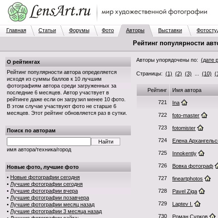
Главная
Статьи
Форумы
Фото
Авторы
Выставки
Фотосту
Рейтинг популярности авт
Авторы упорядочены по:
(дате 
О рейтингах
Рейтинг популярности автора определяется
Страницы:
(1)
(2)
(3)
...
(10)
(
исходя из суммы баллов к 10 лучшим
фотографиям автора среди загруженных за
Рейтинг
Имя автора
последние 6 месяцев. Автор участвует в
рейтинге даже если он загрузил менее 10 фото.
721
Ina
В этом случае участвуют фото не старше 6
месяцев. Этот рейтинг обновляется раз в сутки.
722
foto-master
723
fotomister
Поиск по авторам
724
Елена Архангельс
имя автора/техника/город
725
Innokentiy
726
Вовка фотограф
Новые фото, лучшие фото
•
Новые фотографии сегодня
727
fineartphotos
•
Лучшие фотографии сегодня
•
Лучшие фотографии вчера
728
Pavel Ziga
•
Лучшие фотографии позавчера
729
Laptev I.
•
Лучшие фотографии месяц назад
•
Лучшие фотографии 3 месяца назад
730
Роман Сурков