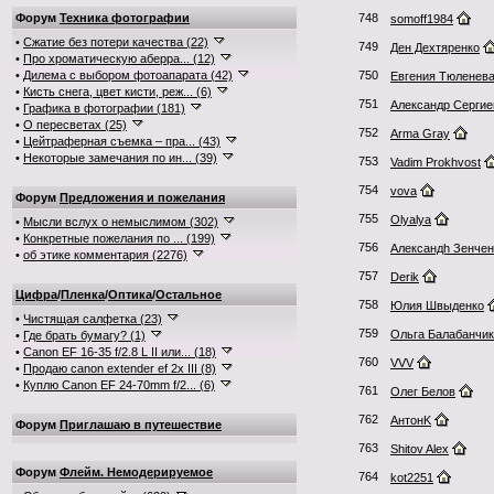
Форум
Техника фотографии
748
somoff1984
•
Сжатие без потери качества (22)
749
Ден Дехтяренко
•
Про хроматическую аберра... (12)
•
Дилема с выбором фотоапарата (42)
750
Евгения Тюленев
•
Кисть снега, цвет кисти, реж... (6)
751
Александр Сергие
•
Графика в фотографии (181)
•
О пересветах (25)
752
Arma Gray
•
Цейтраферная съемка – пра... (43)
•
Некоторые замечания по ин... (39)
753
Vadim Prokhvost
754
vova
Форум
Предложения и пожелания
755
Olyalya
•
Мысли вслух о немыслимом (302)
•
Конкретные пожелания по ... (199)
756
Александh Зенчен
•
об этике комментария (2276)
757
Derik
Цифра
/
Пленка
/
Оптика
/
Остальное
758
Юлия Швыденко
•
Чистящая салфетка (23)
759
Ольга Балабанчик
•
Где брать бумагу? (1)
•
Canon EF 16-35 f/2.8 L II или... (18)
760
VVV
•
Продаю canon extender ef 2x III (8)
•
Куплю Canon EF 24-70mm f/2... (6)
761
Олег Белов
762
АнтонK
Форум
Приглашаю в путешествие
763
Shitov Alex
Форум
Флейм. Немодерируемое
764
kot2251