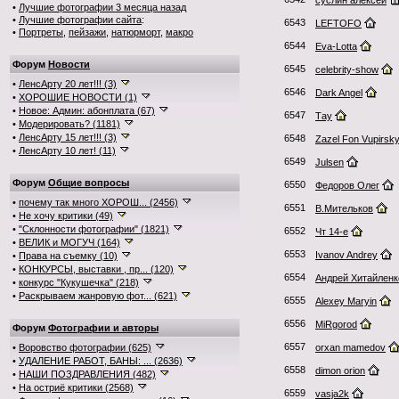
суслин алексей
•
Лучшие фотографии 3 месяца назад
•
Лучшие фотографии сайта
:
6543
LEFTOFO
•
Портреты
,
пейзажи
,
натюрморт
,
макро
6544
Eva-Lotta
Форум
Новости
6545
celebrity-show
•
ЛенсАрту 20 лет!!! (3)
6546
Dark Angel
•
ХОРОШИЕ НОВОСТИ (1)
•
Новое: Админ: абонплата (67)
6547
Таy
•
Модерировать? (1181)
•
ЛенсАрту 15 лет!!! (3)
6548
Zazel Fon Vupirsk
•
ЛенсАрту 10 лет! (11)
6549
Julsen
Форум
Общие вопросы
6550
Федоров Олег
•
почему так много ХОРОШ... (2456)
6551
В.Мительков
•
Не хочу критики (49)
•
"Склонности фотографии" (1821)
6552
Чт 14-е
•
ВЕЛИК и МОГУЧ (164)
6553
Ivanov Andrey
•
Права на съемку (10)
•
КОНКУРСЫ, выставки , пр... (120)
6554
Андрей Хитайленк
•
конкурс "Кукушечка" (218)
•
Раскрываем жанровую фот... (621)
6555
Alexey Maryin
6556
MiRgorod
Форум
Фотографии и авторы
6557
•
Воровство фотографии (625)
orxan mamedov
•
УДАЛЕНИЕ РАБОТ, БАНЫ: ... (2636)
6558
dimon orion
•
НАШИ ПОЗДРАВЛЕНИЯ (482)
•
На остриё критики (2568)
6559
vasja2k