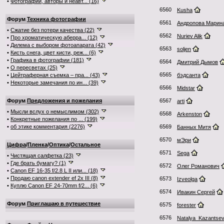
•
Фотографии, авторы и неавт... (16)
6560
Kusha
Форум
Техника фотографии
6561
Андропова Марин
•
Сжатие без потери качества (22)
6562
Nuriev Alik
•
Про хроматическую аберра... (12)
•
Дилема с выбором фотоапарата (42)
6563
soljen
•
Кисть снега, цвет кисти, реж... (6)
•
Графика в фотографии (181)
6564
Дмитрий Дымов
•
О пересветах (25)
6565
•
Цейтраферная съемка – пра... (43)
бэдсанта
•
Некоторые замечания по ин... (39)
6566
Midstar
Форум
Предложения и пожелания
6567
arti
•
Мысли вслух о немыслимом (302)
6568
Arkenston
•
Конкретные пожелания по ... (199)
•
об этике комментария (2276)
6569
Банных Митя
6570
мЭри
Цифра
/
Пленка
/
Оптика
/
Остальное
6571
Sega
•
Чистящая салфетка (23)
•
Где брать бумагу? (1)
6572
Олег Романович
•
Canon EF 16-35 f/2.8 L II или... (18)
•
Продаю canon extender ef 2x III (8)
6573
Izveolga
•
Куплю Canon EF 24-70mm f/2... (6)
6574
Ивакин Сергей
Форум
Приглашаю в путешествие
6575
forester
6576
Natalya_Kazantse