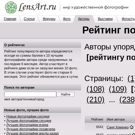
Главная
Статьи
Форумы
Фото
Авторы
Выставки
Фотосту
Рейтинг п
Авторы упор
О рейтингах
Рейтинг популярности автора определяется
[рейтингу п
исходя из суммы баллов к 10 лучшим
фотографиям автора среди загруженных за
последние 6 месяцев. Автор участвует в
рейтинге даже если он загрузил менее 10 фото.
В этом случае участвуют фото не старше 6
Страницы:
(1
месяцев. Этот рейтинг обновляется раз в сутки.
(108)
(109)
[
Поиск по авторам
(210)
...
(238
имя автора/техника/город
Новые фото, лучшие фото
•
Новые фотографии сегодня
Рейтинг
Имя автора
•
Лучшие фотографии сегодня
•
Лучшие фотографии вчера
6541
Саня Хоменко
•
Лучшие фотографии позавчера
•
Лучшие фотографии месяц назад
6542