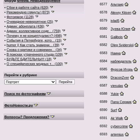
Форум
Флейм. Немодерируемое
6577
Альтаир
•
Сбои в работе сайта (620)
•
Рекомендую глянуть! (873)
6578
Alexey Kitsen
•
Фотоюмор (1128)
6579
ivlad5
•
Очевидное-невероятное (25)
•
Админ: абонплата (436)
6580
Зуева Юлия
•
Админ: коллективное соде... (759)
•
Почему я не концептуалист? (498)
6581
Galibois
•
События в Петербурге, кото... (15)
6582
•
humor || Как стать знамени... (39)
Oleg Sviderskij
•
Снова о критике и современ... (34)
6583
Наина
•
В поисках утраченного стыда (109)
•
БУДЬТЕ БДИТЕЛЬНЫ!!! (18)
6584
наблюдатель
•
О специфических модных т... (100)
6585
Фурсов Игорь
Перейти к рубрике
6586
DraconZver
6587
viesulas
6588
Поиск по фотографиям
Yukie
6589
Папа Сержик
ФотоНовости.ру
6590
Surf
Вопросы? Предложения?
6591
Air Walk
6592
cybercrime
6593
artemius