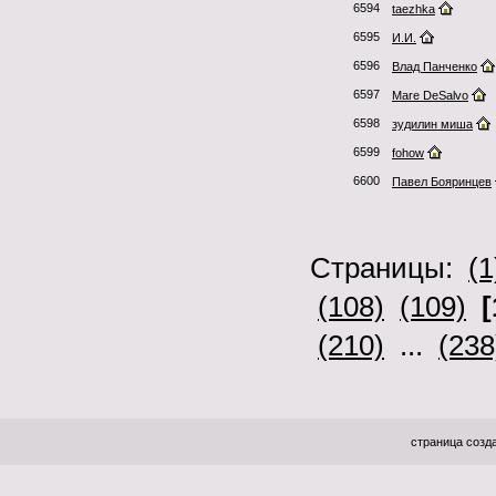
6594
taezhka
6595
И.И.
6596
Влад Панченко
6597
Mare DeSalvo
6598
зудилин миша
6599
fohow
6600
Павел Бояринцев
Страницы:
(1
(108)
(109)
[
(210)
...
(238
страница созда