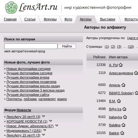
Главная
Статьи
Форумы
Фото
Авторы
Выставки
Фотосту
Авторы по алфавиту
Авторы упорядочены по:
(дате 
Поиск по авторам
Страницы:
(1)
(2)
(3)
...
(10)
.
имя автора/техника/город
Рейтинг
Имя автора
Новые фото, лучшие фото
12336
A_Pol
•
Новые фотографии сегодня
2119
•
Лучшие фотографии сегодня
Aлександровна
•
Лучшие фотографии вчера
•
Лучшие фотографии позавчера
6000
Aпрель
•
Лучшие фотографии месяц назад
•
Лучшие фотографии 3 месяца назад
6272
B&W(D.Solodar)
•
Лучшие фотографии сайта
:
•
Портреты
,
пейзажи
,
натюрморт
,
макро
13484
B.M.
4598
B@g Ira
Форум
Новости
•
ЛенсАрту 20 лет!!! (3)
9162
babayka
•
ХОРОШИЕ НОВОСТИ (1)
3739
Babilina
•
Новое: Админ: абонплата (67)
•
Модерировать? (1181)
10155
Babkin
•
ЛенсАрту 15 лет!!! (3)