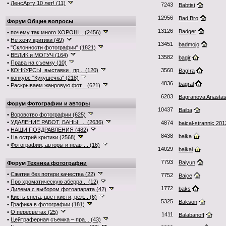
•
ЛенсАрту 10 лет! (11)
7243
Babtist
12956
Bad Bro
Форум
Общие вопросы
13126
Badger
•
почему так много ХОРОШ... (2456)
•
Не хочу критики (49)
13451
badmojo
•
"Склонности фотографии" (1821)
•
ВЕЛИК и МОГУЧ (164)
13582
bagir
•
Права на съемку (10)
•
КОНКУРСЫ, выставки , пр... (120)
3560
BagIra
•
конкурс "Кукушечка" (218)
4836
bagral
•
Раскрываем жанровую фот... (621)
6203
Bagranova Anastas
Форум
Фотографии и авторы
10437
Baiba
•
Воровство фотографии (625)
•
УДАЛЕНИЕ РАБОТ, БАНЫ: ... (2636)
4874
baical-strannic 201
•
НАШИ ПОЗДРАВЛЕНИЯ (482)
8438
baika
•
На остриё критики (2568)
•
Фотографии, авторы и неавт... (16)
14029
baikal
7793
Baiyun
Форум
Техника фотографии
•
Сжатие без потери качества (22)
7752
Bajce
•
Про хроматическую аберра... (12)
1772
baks
•
Дилема с выбором фотоапарата (42)
•
Кисть снега, цвет кисти, реж... (6)
5325
Bakson
•
Графика в фотографии (181)
•
О пересветах (25)
1411
Balabanoff
•
Цейтраферная съемка – пра... (43)