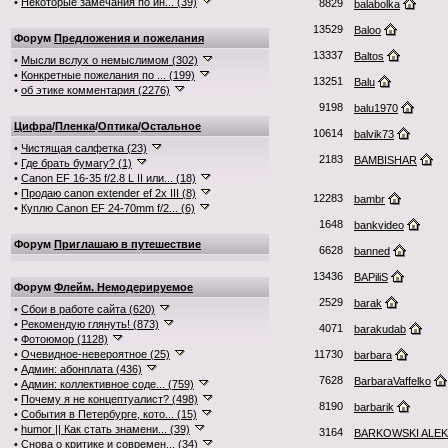
•
Некоторые замечания по ин... (39)
8829
balabolka
13529
Baloo
Форум
Предложения и пожелания
13337
Baltos
•
Мысли вслух о немыслимом (302)
•
Конкретные пожелания по ... (199)
13251
Balu
•
об этике комментария (2276)
9198
balu1970
Цифра
/
Пленка
/
Оптика
/
Остальное
10614
balvik73
•
Чистящая салфетка (23)
2183
BAMBISHAR
•
Где брать бумагу? (1)
•
Canon EF 16-35 f/2.8 L II или... (18)
•
Продаю canon extender ef 2x III (8)
12283
bambr
•
Куплю Canon EF 24-70mm f/2... (6)
1648
bankvideo
Форум
Приглашаю в путешествие
6628
banned
13436
BAPiliS
Форум
Флейм. Немодерируемое
2529
barak
•
Сбои в работе сайта (620)
•
Рекомендую глянуть! (873)
4071
barakudab
•
Фотоюмор (1128)
•
Очевидное-невероятное (25)
11730
barbara
•
Админ: абонплата (436)
7628
BarbaraVaffelko
•
Админ: коллективное соде... (759)
•
Почему я не концептуалист? (498)
8190
barbarik
•
События в Петербурге, кото... (15)
•
humor || Как стать знамени... (39)
3164
BARKOWSKI ALE
•
Снова о критике и современ... (34)