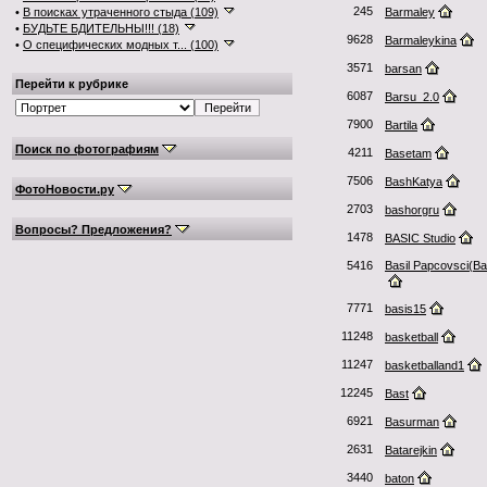
245
•
В поисках утраченного стыда (109)
Barmaley
•
БУДЬТЕ БДИТЕЛЬНЫ!!! (18)
9628
Barmaleykina
•
О специфических модных т... (100)
3571
barsan
Перейти к рубрике
6087
Barsu_2.0
7900
Bartila
Поиск по фотографиям
4211
Basetam
7506
BashKatya
ФотоНовости.ру
2703
bashorgru
Вопросы? Предложения?
1478
BASIC Studio
5416
Basil Papcovsci(В
7771
basis15
11248
basketball
11247
basketballand1
12245
Bast
6921
Basurman
2631
Batarejkin
3440
baton